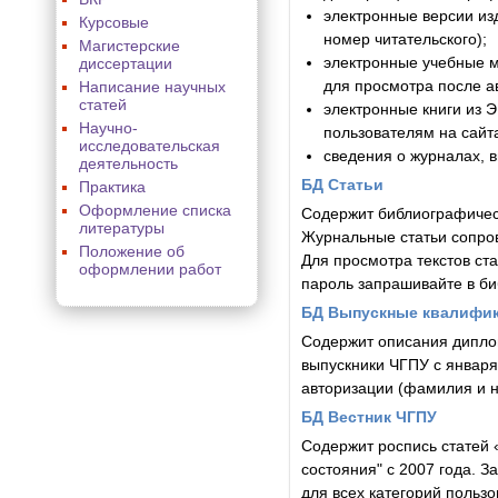
электронные версии из
Курсовые
номер читательского);
Магистерские
электронные учебные 
диссертации
для просмотра после а
Написание научных
статей
электронные книги из 
Научно-
пользователям на сайт
исследовательская
cведения о журналах, 
деятельность
БД Статьи
Практика
Оформление списка
Cодержит библиографическ
литературы
Журнальные статьи сопро
Положение об
Для просмотра текстов ста
оформлении работ
пароль запрашивайте в биб
БД Выпускные квалифик
Содержит описания диплом
выпускники ЧГПУ с января
авторизации (фамилия и н
БД Вестник ЧГПУ
Содержит роспись статей 
состояния" с 2007 года. 
для всех категорий поль