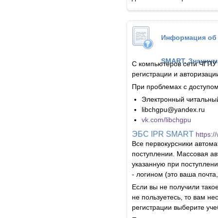
Информация об 
SMART, Знаниум
С компьютеров сети ЧГПУ 
регистрации и авторизаци
При проблемах с доступом
Электронный читальный 
libchgpu@yandex.ru
vk.com/libchgpu
ЭБС IPR SMART
https:
Все первокурсники автома
поступлении. Массовая ав
указанную при поступлени
- логином (это ваша почта
Если вы не получили такое
не пользуетесь, то вам н
регистрации выберите уче