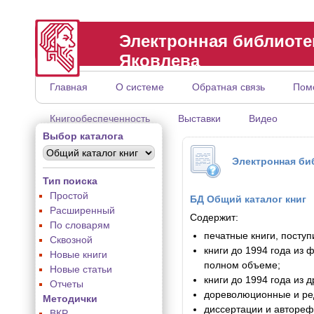
Электронная библиотек
Яковлева
Главная
О системе
Обратная связь
Пом
Книгообеспеченность
Выставки
Видео
Выбор каталога
Электронная би
Тип поиска
Простой
БД Общий каталог книг
Расширенный
Содержит:
По словарям
печатные книги, поступ
Сквозной
книги до 1994 года из ф
Новые книги
полном объеме;
Новые статьи
книги до 1994 года из 
Отчеты
дореволюционные и ред
Методички
диссертации и автореф
ВКР