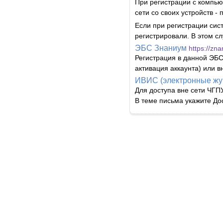
При регистрации с компью
сети со своих устройств -
Если при регистрации сист
регистрировали. В этом с
ЭБС Знаниум
https://zn
Регистрация в данной ЭБС
активация аккаунта) или в
ИВИС (электронные ж
Для доступа вне сети ЧГП
В теме письма укажите До